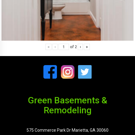
«
‹
of
2
›
»
Green Basements &
Remodeling
575 Commerce Park Dr Marietta, GA 30060